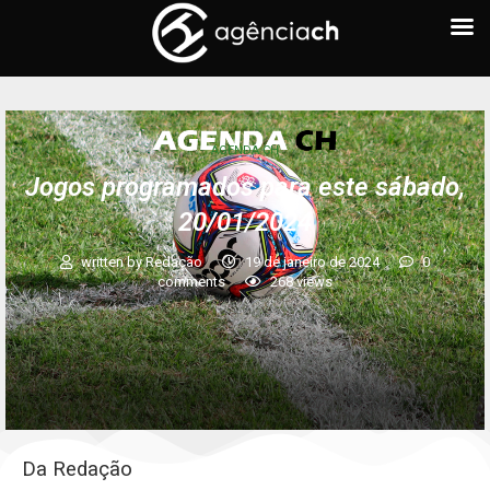
AGENDA CH
Jogos programados para este sábado,
20/01/2024
written by
Redação
19 de janeiro de 2024
0
comments
268
views
Da Redação