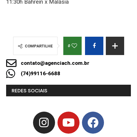
11:30h Bahrein x Malásia
0
COMPARTILHE
contato@agenciach.com.br
(74)99116-6688
REDES SOCIAIS