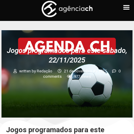
Jogos programados para este sábado,
22/11/2025
written by
Redação
21 de novembro de 2025
0
comments
977
views
Jogos programados para este