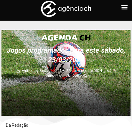
AGENDA CH
Jogos programados para este sábado,
23/03/2024
written by
Redação
22 de março de 2024
0
comments
226
views
Da Redação