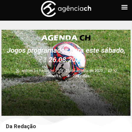
AGENDA CH
Jogos programados para este sábado,
26.08.2023
written by
Redação
25 de agosto de 2023
0
comments
234
views
Da Redação