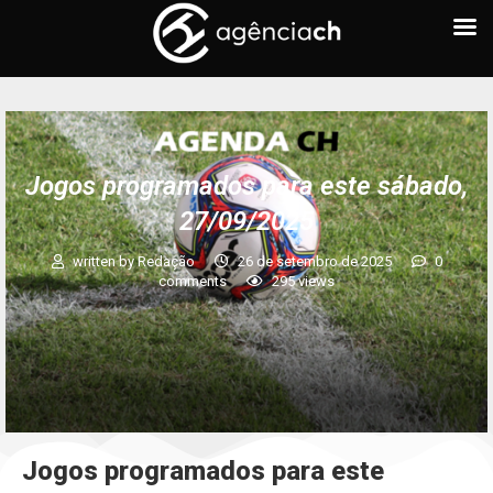
Jogos programados para este sábado,
27/09/2025
written by
Redação
26 de setembro de 2025
0
comments
295
views
Jogos programados para este