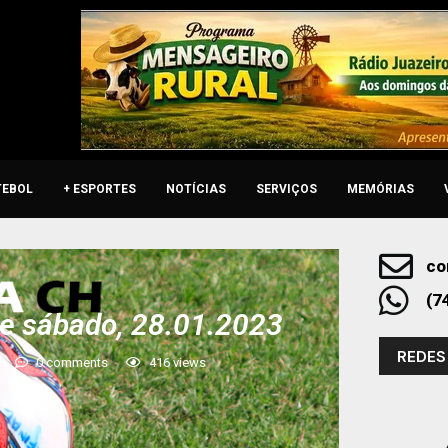
TEBOL
+ ESPORTES
NOTÍCIAS
SERVIÇOS
MEMÓRIAS
co
(7
e sábado, 28.01.2023
REDES
0 comments
416
views