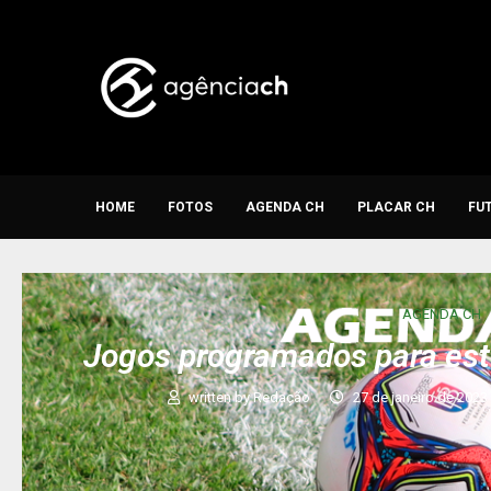
HOME
FOTOS
AGENDA CH
PLACAR CH
FU
AGENDA CH
Jogos programados para est
written by
Redação
27 de janeiro de 2023