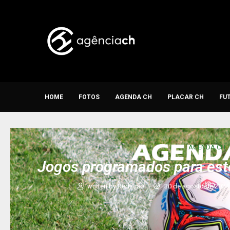
HOME
FOTOS
AGENDA CH
PLACAR CH
FU
AGENDA CH
Jogos programados para est
written by
Redação
30 de agosto de 2024