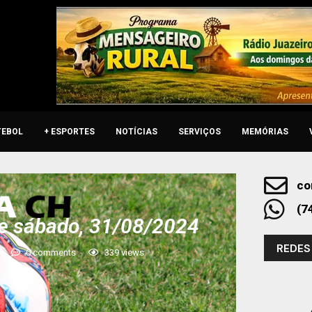
TEBOL
+ ESPORTES
NOTÍCIAS
SERVIÇOS
MEMÓRIAS
co
(7
e sábado, 31/08/2024
REDES
0 comments
339
views