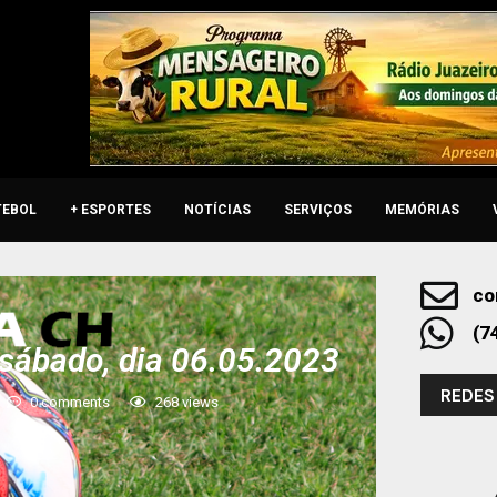
TEBOL
+ ESPORTES
NOTÍCIAS
SERVIÇOS
MEMÓRIAS
co
(7
sábado, dia 06.05.2023
REDES
0 comments
268
views