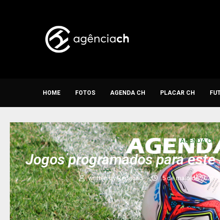
HOME
FOTOS
AGENDA CH
PLACAR CH
FU
AGENDA CH
Jogos programados para este 
written by
Redação
5 de maio de 2023