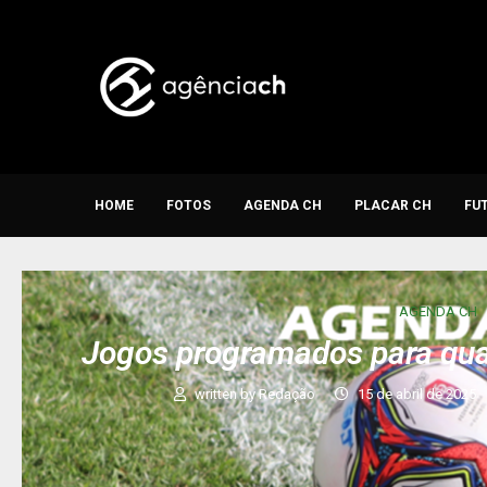
HOME
FOTOS
AGENDA CH
PLACAR CH
FU
AGENDA CH
Jogos programados para qua
written by
Redação
15 de abril de 2025