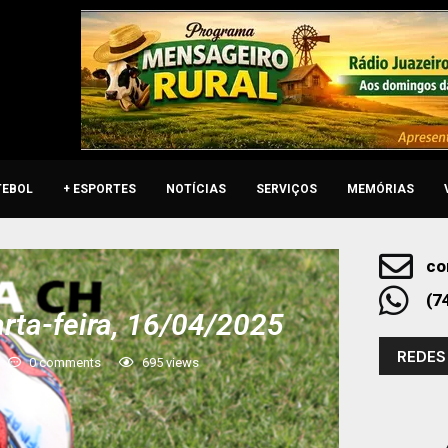
TEBOL
+ ESPORTES
NOTÍCIAS
SERVIÇOS
MEMÓRIAS
co
(7
rta-feira, 16/04/2025
REDES
0 comments
695
views