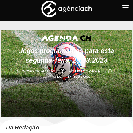
AGENDA CH
Jogos programamos para esta
segunda-feira, 20.03.2023
written by
Redação
19 de março de 2023
0
comments
309
views
Da Redação