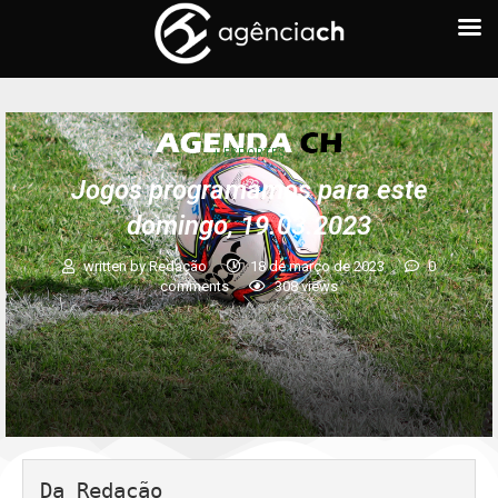
+ ESPORTES
Jogos programamos para este
domingo, 19.03.2023
written by
Redação
18 de março de 2023
0
comments
308
views
Da Redação