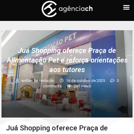
Juá Shopping oferece Praça de
Alimentação Pet e reforça orientações
aos tutores
written by
Redação
16 de outubro de 2025
0
comments
231
views
Juá Shopping oferece Praça de