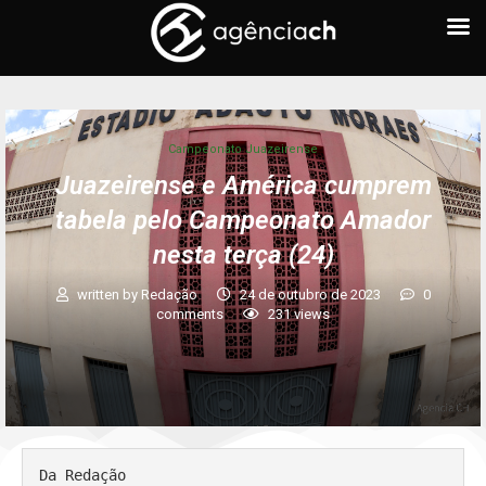
Campeonato Juazeirense
Juazeirense e América cumprem
tabela pelo Campeonato Amador
nesta terça (24)
written by
Redação
24 de outubro de 2023
0
comments
231
views
Da Redação