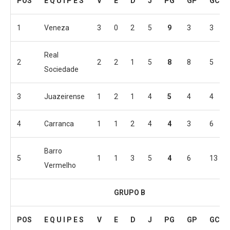
POS
E Q U I P E S
V
E
D
J
PG
GP
GC
1
Veneza
3
0
2
5
9
3
3
Real
2
2
2
1
5
8
8
5
Sociedade
3
Juazeirense
1
2
1
4
5
4
4
4
Carranca
1
1
2
4
4
3
6
Barro
5
1
1
3
5
4
6
13
Vermelho
GRUPO B
POS
E Q U I P E S
V
E
D
J
PG
GP
GC