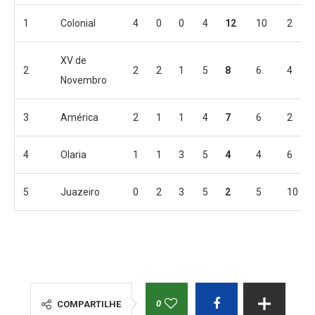
1
Colonial
4
0
0
4
12
10
2
XV de
2
2
2
1
5
8
6
4
Novembro
3
América
2
1
1
4
7
6
2
4
Olaria
1
1
3
5
4
4
6
5
Juazeiro
0
2
3
5
2
5
10
0
COMPARTILHE