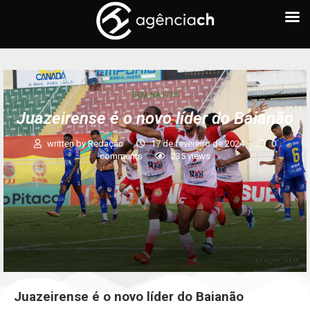
BEM NA FITA
Juazeirense é o novo líder do Baianão
written by
Redação
17 de fevereiro de 2024
0
comments
235
views
Juazeirense é o novo líder do Baianão