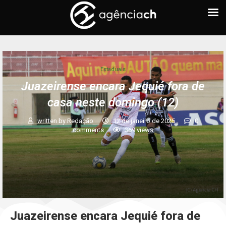
Estaduais
Juazeirense encara Jequié fora de
casa neste domingo (12)
written by
Redação
12 de janeiro de 2025
0
comments
369
views
Juazeirense encara Jequié fora de