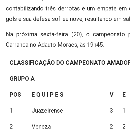
contabilizando três derrotas e um empate em 
gols e sua defesa sofreu nove, resultando em sal
Na próxima sexta-feira (20), o campeonato
Carranca no Adauto Moraes, às 19h45.
CLASSIFICAÇÃO DO CAMPEONATO AMADOR
GRUPO A
POS
E Q U I P E S
V
E
1
Juazeirense
3
1
2
Veneza
2
2