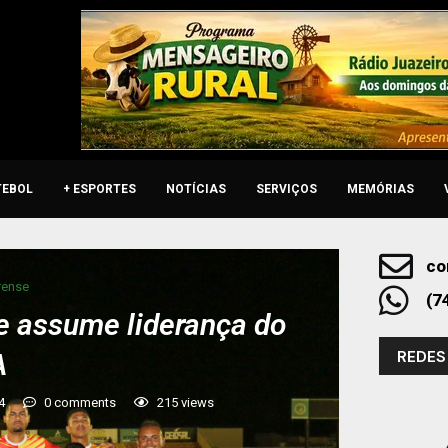
TEBOL
+ ESPORTES
NOTÍCIAS
SERVIÇOS
MEMÓRIAS
co
rense
(7
 e assume liderança do
REDES
A
4
0 comments
215
views