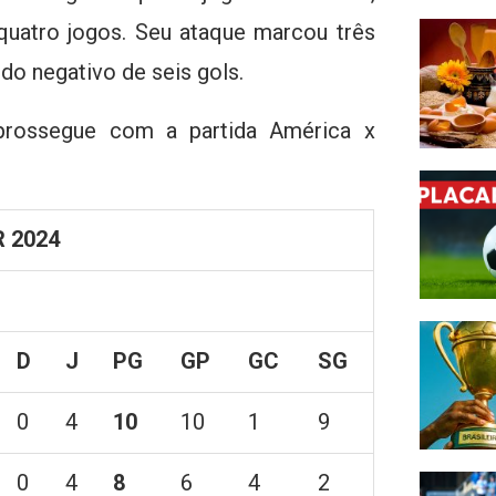
quatro jogos. Seu ataque marcou três
do negativo de seis gols.
 prossegue com a partida América x
 2024
D
J
PG
GP
GC
SG
0
4
10
10
1
9
0
4
8
6
4
2