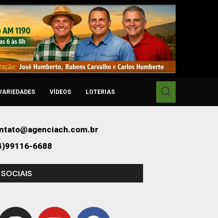
VARIEDADES
VÍDEOS
LOTERIAS
ntato@agenciach.com.br
4)99116-6688
 SOCIAIS