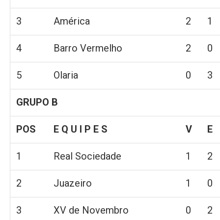
3
América
2
1
4
Barro Vermelho
2
0
5
Olaria
0
3
GRUPO B
POS
E Q U I P E S
V
E
1
Real Sociedade
1
2
2
Juazeiro
1
0
3
XV de Novembro
0
2