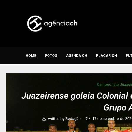
HOME
FOTOS
AGENDA CH
PLACAR CH
FU
Campeonato Juazei
Juazeirense goleia Colonial
Grupo 
written by
Redação
17 de setembro de 202