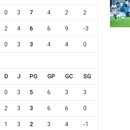
0
3
7
4
2
2
2
4
6
6
9
-3
0
3
3
4
4
0
D
J
PG
GP
GC
SG
0
3
5
6
3
3
2
3
3
6
6
0
1
3
2
3
4
-1