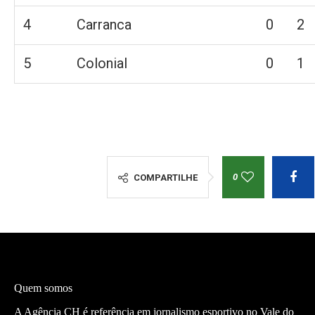
4
Carranca
0
2
5
Colonial
0
1
0
COMPARTILHE
Quem somos
A Agência CH é referência em jornalismo esportivo no Vale do