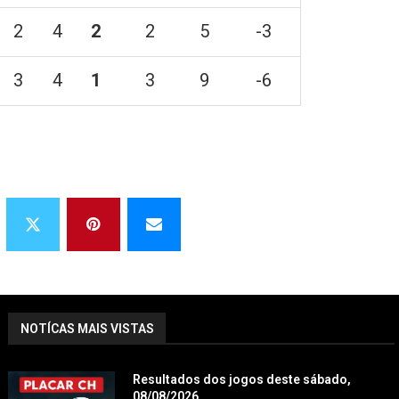
2
4
2
2
5
-3
3
4
1
3
9
-6
NOTÍCAS MAIS VISTAS
Resultados dos jogos deste sábado,
08/08/2026