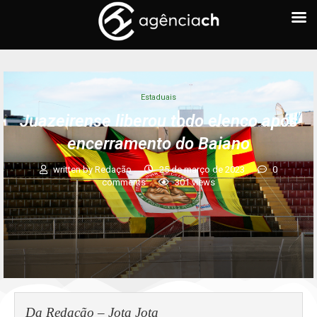
Estaduais
Juazeirense liberou todo elenco após
encerramento do Baiano
written by
Redação
25 de março de 2023
0
comments
301
views
Da Redação – Jota Jota