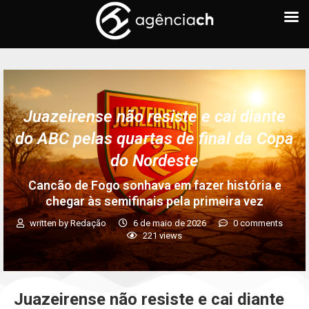
Juazeirense não resiste e cai diante
do ABC pelas quartas de final da Copa
do Nordeste
Cancão de Fogo sonhava em fazer história e
chegar às semifinais pela primeira vez
written by
Redação
6 de maio de 2026
0 comments
221
views
Juazeirense não resiste e cai diante