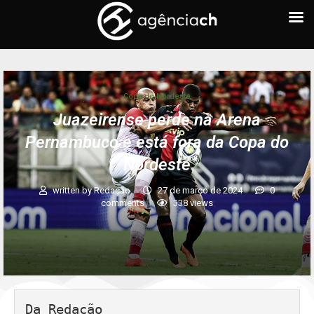
Copa do Nordeste
Juazeirense perde na Arena
Pernambuco e está fora da Copa do
Nordeste
written by
Redação
27 de março de 2024
0
comments
338
views
Da Redação