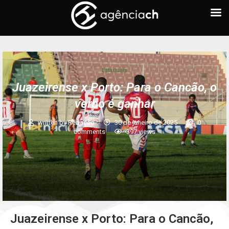
Estaduais
Juazeirense x Porto: Para o Cancão, o
verbo é ganhar
written by
Redação
30 de janeiro de 2025
0
comments
397
views
Juazeirense x Porto: Para o Cancão,