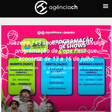
NOTÍCIAS
Juazeiro 145 anos: Prefeitura divulga
programação da Copa Fest que
acontece de 13 a 16 de julho
written by
Redação
8 de julho de 2023
0 comments
268
views