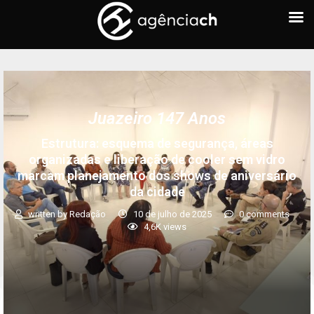
Juazeiro 147 Anos
Estrutura: esquema de segurança, áreas
organizadas e liberação de cooler sem vidro
marcam planejamento dos shows de aniversário
da cidade
written by
Redação
10 de julho de 2025
0 comments
4,6K
views