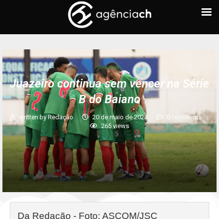
Estaduais
Juazeiro continua sem vencer na Série
B do Baiano
written by
Redação
20 de maio de 2023
0 comments
265
views
Da Redação - Foto: ASCOM/JSC