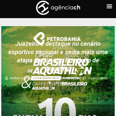
Juazeiro é destaque no cenário
esportivo nacional e sedia mais uma
etapa do Circuito Brasileiro de
Aquathon
written by
Redação
29 de maio de 2026
0 comments
253
views