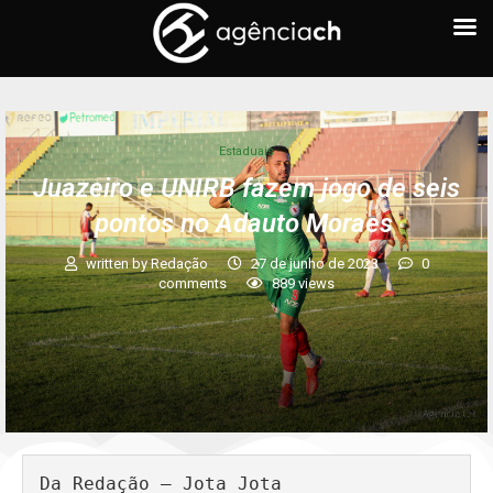
Estaduais
Juazeiro e UNIRB fazem jogo de seis
pontos no Adauto Moraes
written by
Redação
27 de junho de 2023
0
comments
889
views
Da Redação – Jota Jota