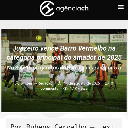
Juazeiro vence Barro Vermelho na
categoria principal do amador de 2025
No Sub-15 os garotos do Barro golearam por 5 a
1
written by
Redação
14 de agosto de 2025
0
comments
1,1K
views
Por Rubens Carvalho – text