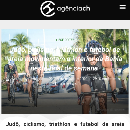
+ ESPORTES
Judô, ciclismo, triathlon e futebol de
areia movimentam o interior da Bahia
neste final de semana
written by
Redação
19 de maio de 2023
0 comments
318
views
Judô, ciclismo, triathlon e futebol de areia