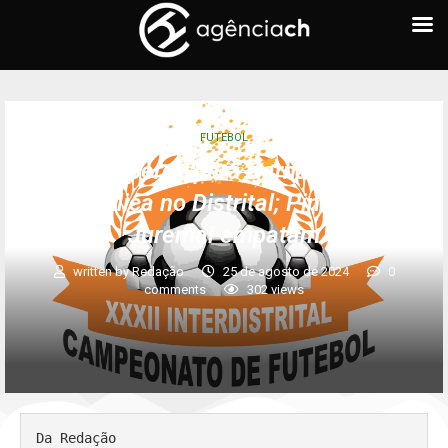
FUTEBOL
Junco perde para Carnaíba e se
complica no Distrital; Pinhões e
Juremal empatam
written by
Redação
25 de agosto de 2024
0
comments
302
views
Da Redação