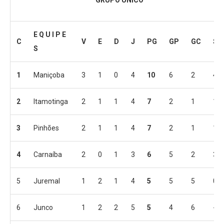
GRUPO ÚNICO
E Q U I P E
C
V
E
D
J
PG
GP
GC
SG
S
1
Maniçoba
3
1
0
4
10
6
2
4
2
Itamotinga
2
1
1
4
7
2
1
1
3
Pinhões
2
1
1
4
7
2
1
1
4
Carnaíba
2
0
1
3
6
5
2
3
5
Juremal
1
2
1
4
5
5
5
0
6
Junco
1
2
2
5
5
4
6
-2