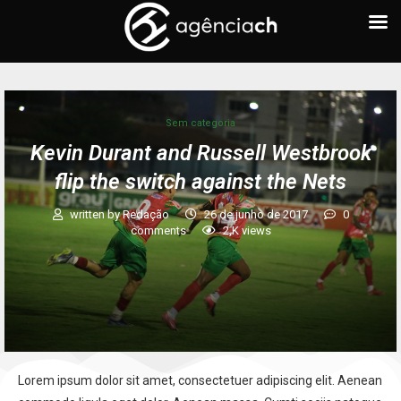
Sem categoria
Kevin Durant and Russell Westbrook
flip the switch against the Nets
written by
Redação
26 de junho de 2017
0
comments
2,K
views
Lorem ipsum dolor sit amet, consectetuer adipiscing elit. Aenean