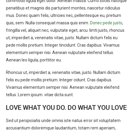
commodo ligula eget dolor. Aenean massa. Cumti sociis natoque
penatibus et magnis dis parturient montes, nascetur ridiculus
mus. Donec quam felis, ultricies nec, pellentesque eu, pretium
quis, sem. Nulla consequat massa quis enim.
Donec pede justo
,
fringilla vel, aliquet nec, vulputate eget, arcu. Iimti justo, rhoncus
ut, imperdiet a, venenatis vitae, justo. Nullam dictum felis eu
pede mollis pretium. Integer tincidunt. Cras dapibus. Vivamus
elementum semper nisi. Aenean vulputate eleifend tellus.
Aenean leo ligula, porttitor eu.
Rhoncus ut, imperdiet a, venenatis vitae, justo. Nullam dictum
felis eu pede mollis pretium. Integer cidunt. Cras dapibus.
Vivamus elementum semper nisi. Aenean vulputate eleifend
tellus. Lorem ipsum. vitae dicta sunt.
LOVE WHAT YOU DO. DO WHAT YOU LOVE
Sed ut perspiciatis unde omnis iste natus error sit voluptatem
accusantium doloremque laudantium, totam rem aperiam,