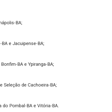
nápolis-BA;
u-BA e Jacuipense-BA;
 Bonfim-BA e Ypiranga-BA;
 e Seleção de Cachoeira-BA;
ra do Pombal-BA e Vitória-BA.