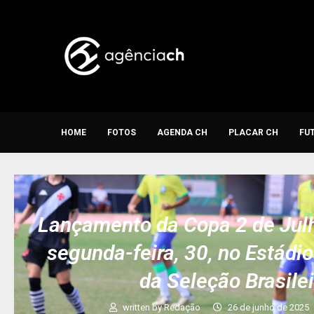
HOME
FOTOS
AGENDA CH
PLACAR CH
FU
Lançamento da Copa 2 de Jul
segunda-feira, 30, no Estádi
da Seleção Brasile
written by
Redação
26 de junho de 2025