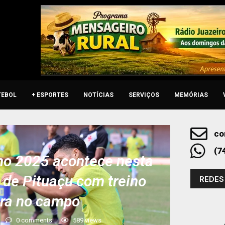
TEBOL
+ ESPORTES
NOTÍCIAS
SERVIÇOS
MEMÓRIAS
co
(7
ho 2025 acontece nesta
o de Pituaçu com treino
REDES
ira no campo
0 comments
589
views