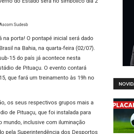
verno do Estado será no simbólico dia 2
o/Ascom Sudesb
 na porta! O pontapé inicial será dado
asil na Bahia, na quarta-feira (02/07).
sub-15 do país já acontece nesta
stádio de Pituaçu. O evento contará
15, que fará um treinamento às 19h no
NOVID
ão, os seus respectivos grupos mais a
o de Pituaçu, que foi instalada para
no mundo, inclusive com iluminação
ado pela Superintendência dos Desportos