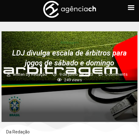
Arbitragem
LDJ divulga escala de árbitros para
jogos de sábado e domingo
written by
Redação
9 de junho de 2023
0 comments
249
views
Da Redação