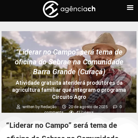
“Liderar no Campo” será tema de
oficina do Sebrae na Comunidade
Barra Grande (Curaçá)
Atividade gratuita atenderá produtores da
agricultura familiar que integram o programa
Circuito Agro
written by
Redação
20 de agosto de 2025
0
comments
427
views
“Liderar no Campo” será tema de