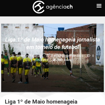
Liga 1º de Maio homenageia jornalista
em torneio de futebol
written by
Redação
9 de novembro de 2025
0
comments
533
views
Liga 1º de Maio homenageia