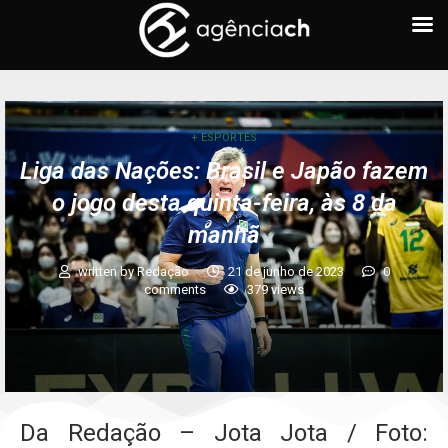
+ ESPORTES
Liga das Nações: Brasil e Japão fazem
o jogo desta quinta-feira, às 8 da
manhã
written by
Redação
21 de junho de 2023
0
comments
379
views
Da Redação – Jota Jota / Foto: