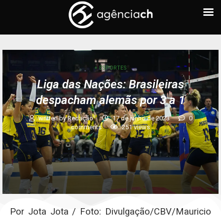
+ ESPORTES
Liga das Nações: Brasileiras
despacham alemãs por 3 a 1
written by
Redação
17 de junho de 2023
0
comments
251
views
Por Jota Jota / Foto: Divulgação/CBV/Mauricio