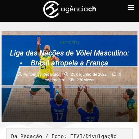
+ ESPORTES
Liga das Nações de Vôlei Masculino:
Brasil atropela a França
written by
Redação
25 de junho de 2023
0
comments
278
views
Da Redação / Foto: FIVB/Divulgação