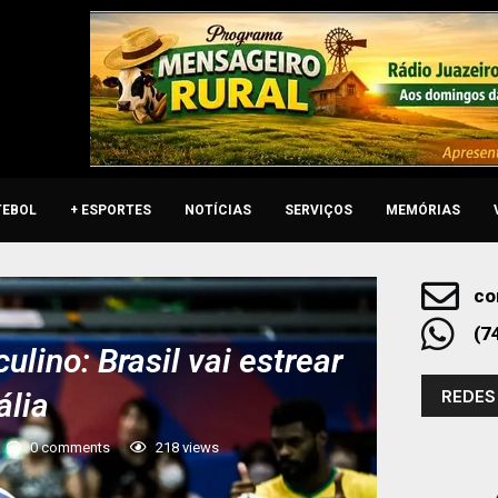
TEBOL
+ ESPORTES
NOTÍCIAS
SERVIÇOS
MEMÓRIAS
co
(7
lino: Brasil vai estrear
REDES
ália
0 comments
218
views