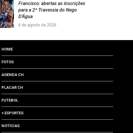
Francisco: abertas as inscrições
para a 2ª Travessia do Nego
D’Água
6 de agosto de 2026
HOME
FOTOS
AGENDA CH
PLACAR CH
FUTEBOL
+ ESPORTES
NOTÍCIAS