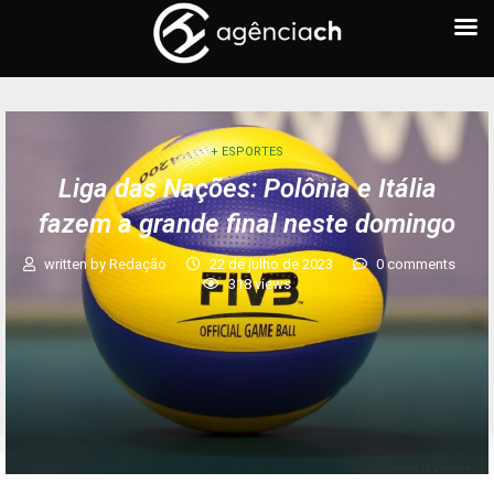
+ ESPORTES
Liga das Nações: Polônia e Itália
fazem a grande final neste domingo
written by
Redação
22 de julho de 2023
0 comments
318
views