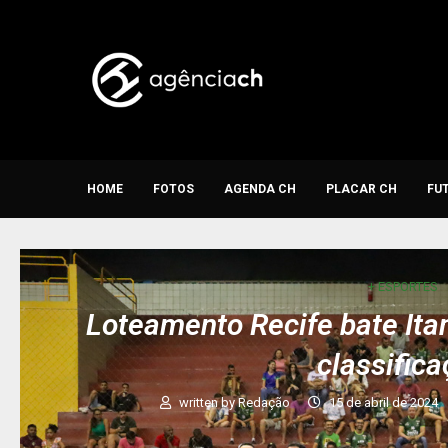
HOME
FOTOS
AGENDA CH
PLACAR CH
FU
+ ESPORTES
Loteamento Recife bate It
classific
written by
Redação
15 de abril de 2024