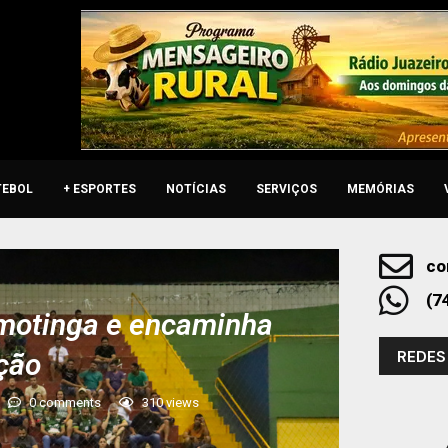
TEBOL
+ ESPORTES
NOTÍCIAS
SERVIÇOS
MEMÓRIAS
co
(7
amotinga e encaminha
REDES
ação
0 comments
310
views