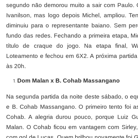
segundo não demorou muito a sair com Paulo. 
Ivanilson, mas logo depois Michel, ampliou. Tent
diminuiu para o representante baiano. Sem per
fundo das redes. Fechando a primeira etapa, Mic
título de craque do jogo. Na etapa final, 
Loteamento e fechou em 6X2. A próxima partida 
às 20h.
Dom Malan x B. Cohab Massangano
Na segunda partida da noite deste sábado, o equi
e B. Cohab Massangano. O primeiro tento foi a
Cohab. A alegria durou pouco, porque Luiz G
Malan. O Cohab ficou em vantagem com Sirley,
com gol de Lucas. Quem brilhou novamente foi G