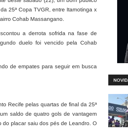
ite deste sábado (22), um bom público
l da 25ª Copa TVGR, entre Itamotinga x
 Bairro Cohab Massangano.
scontou a derrota sofrida na fase de
egundo duelo foi vencido pela Cohab
ando de empates para seguir em busca
NOVID
to Recife pelas quartas de final da 25ª
 um saldo de quatro gols de vantagem
ro do placar saiu dos pés de Leandro. O