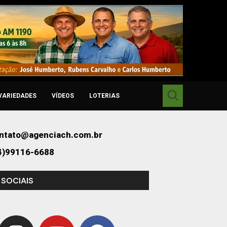
VARIEDADES
VÍDEOS
LOTERIAS
ntato@agenciach.com.br
4)99116-6688
 SOCIAIS