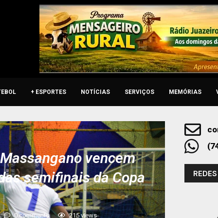
TEBOL
+ ESPORTES
NOTÍCIAS
SERVIÇOS
MEMÓRIAS
co
(7
b Massangano vencem
REDES
 das semifinais da Copa
0 comments
215
views