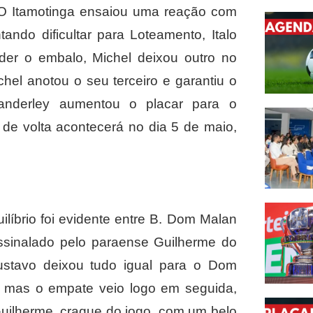
O Itamotinga ensaiou uma reação com
ando dificultar para Loteamento, Italo
der o embalo, Michel deixou outro no
hel anotou o seu terceiro e garantiu o
Wanderley aumentou o placar para o
de volta acontecerá no dia 5 de maio,
líbrio foi evidente entre B. Dom Malan
ssinalado pelo paraense Guilherme do
ustavo deixou tudo igual para o Dom
 mas o empate veio logo em seguida,
uilherme, craque do jogo, com um belo