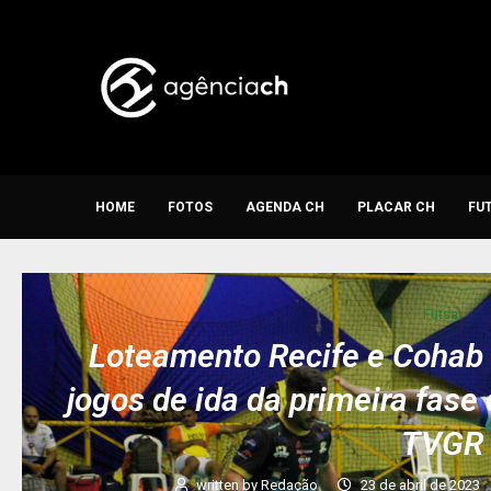
HOME
FOTOS
AGENDA CH
PLACAR CH
FU
Futsal
Loteamento Recife e Coha
jogos de ida da primeira fase
TVGR
written by
Redação
23 de abril de 2023