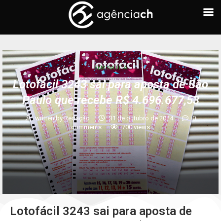
BEM NA FITA
Lotofácil 3243 sai para aposta de São
Paulo que recebe R$ 4.696.677,53
written by
Redação
31 de outubro de 2024
0
comments
700
views
Lotofácil 3243 sai para aposta de