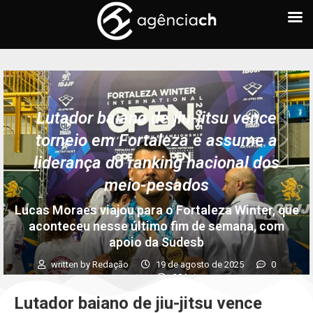
Lutador baiano de jiu-jitsu vence
torneio em Fortaleza e assume a
liderança do ranking nacional dos
meio-pesados
Lucas Moraes viajou para o Fortaleza Winter, que
aconteceu nesse último fim de semana, com
apoio da Sudesb
written by
Redação
19 de agosto de 2025
0
comments
304
views
Lutador baiano de jiu-jitsu vence