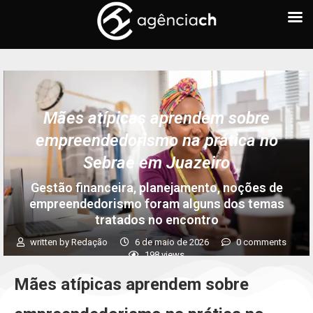
Mães atípicas aprendem sobre
empreendedorismo na prática no
Sebrae em Juazeiro
Gestão financeira, planejamento, noções de
empreendedorismo foram alguns dos temas
tratados no encontro
written by
Redação
6 de maio de 2026
0 comments
198
views
Mães atípicas aprendem sobre