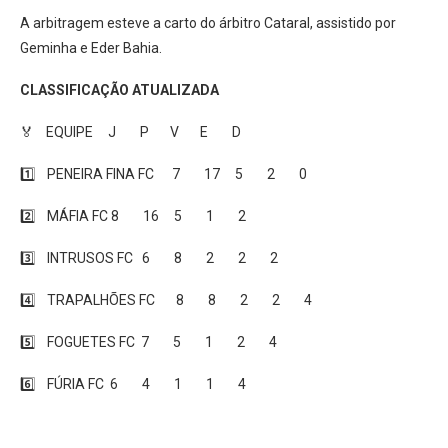
A arbitragem esteve a carto do árbitro Cataral, assistido por
Geminha e Eder Bahia.
CLASSIFICAÇÃO ATUALIZADA
🏅 EQUIPE J P V E D
1️⃣ PENEIRA FINA FC 7 17 5 2 0
2️⃣ MÁFIA FC 8 16 5 1 2
3️⃣ INTRUSOS FC 6 8 2 2 2
4️⃣ TRAPALHÕES FC 8 8 2 2 4
5️⃣ FOGUETES FC 7 5 1 2 4
6️⃣ FÚRIA FC 6 4 1 1 4