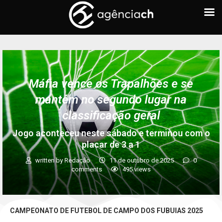
Máfia vence os Trapalhões e se
mantém no segundo lugar na
classificação geral
Jogo aconteceu neste sábado e terminou com o
placar de 3 a 1
written by
Redação
11 de outubro de 2025
0
comments
495
views
CAMPEONATO DE FUTEBOL DE CAMPO DOS FUBUIAS 2025