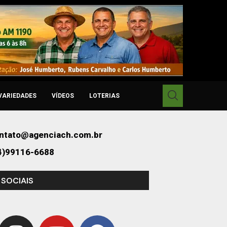
VARIEDADES
VÍDEOS
LOTERIAS
ntato@agenciach.com.br
4)99116-6688
 SOCIAIS