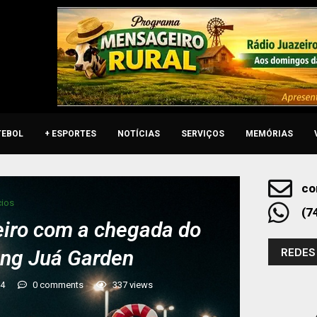
TEBOL
+ ESPORTES
NOTÍCIAS
SERVIÇOS
MEMÓRIAS
co
ios
(7
eiro com a chegada do
REDES
ing Juá Garden
24
0 comments
337
views