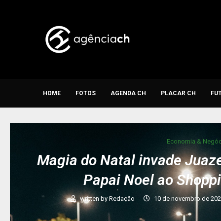
HOME
FOTOS
AGENDA CH
PLACAR CH
FU
Economia & Negóc
Magia do Natal invade Juaz
Papai Noel ao Shopp
written by
Redação
10 de novembro de 20