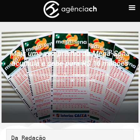
LOTERIAS
Mais uma vez prêmio da Mega-Sena
acumula e sobe para R$ 16 milhões
written by
Redação
11 de janeiro de 2024
0
comments
242
views
Da Redação