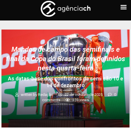
Mandos de campo das semifinais e
final da Copa do Brasil foram definidos
nesta quarta-feira
As datas-base dos confrontos da semi são 10 e
14 de dezembro
written by
Redação
22 de outubro de 2025
0
comments
359
views