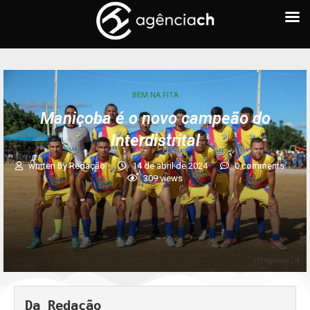
BEM NA FITA
Maniçoba é o novo campeão do
Interdistrital
written by
Redação
14 de abril de 2024
0 comments
309
views
Da Redação