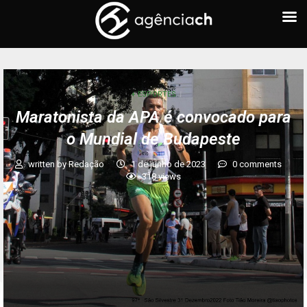
+ ESPORTES
Maratonista da APA é convocado para
o Mundial de Budapeste
written by
Redação
1 de junho de 2023
0 comments
318
views