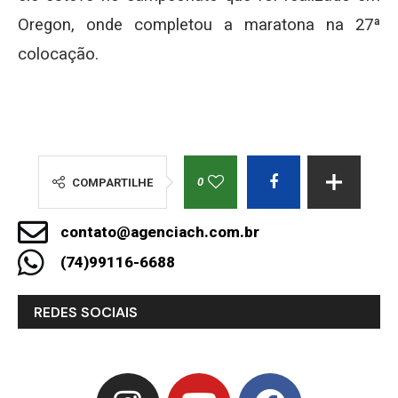
Oregon, onde completou a maratona na 27ª
colocação.
0
COMPARTILHE
contato@agenciach.com.br
(74)99116-6688
REDES SOCIAIS