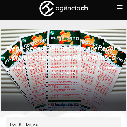
LOTERIAS
Mega-Sena 2.596 não tem acertador e
prêmio acumula em R$ 57 milhões
written by
Redação
27 de maio de 2023
0 comments
343
views
Da Redação